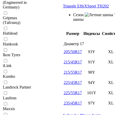
(Engineered in
Triangle EffeXSport TH202
Germany)
Сезон
Gripmax
шины
(Тайланд)
Habilead
Размер
Индексы
Свойс
Диаметр
17
Hankook
205/50R17
93Y
XL
Ikon Tyres
215/45R17
91Y
XL
iLink
215/55R17
98Y
Kumho
225/45R17
94Y
XL
Landrock Partner
225/55R17
101Y
XL
Laufenn
235/45R17
97Y
XL
Maxxis