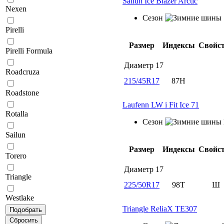
Sailun Ice Blazer Arctic
Nexen
Сезон
Pirelli
Размер
Индексы
Свойс
Pirelli Formula
Диаметр
17
Roadcruza
215/45R17
87H
Roadstone
Laufenn LW i Fit Ice 71
Rotalla
Сезон
Sailun
Размер
Индексы
Свойс
Torero
Диаметр
17
Triangle
225/50R17
98T
Ш
Westlake
Triangle ReliaX TE307