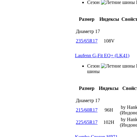
Сезон
Размер
Индексы
Свойс
Диаметр
17
235/65R17
108V
Laufenn G-Fit EQ+ (LK41)
Сезон
шины
Размер
Индексы
Свойс
Диаметр
17
by Han
215/60R17
96H
(Индоне
by Han
225/65R17
102H
(Индоне
Kumho Crugen HP71