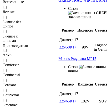
GREENTRAC WINTER MAS
Всесезонные
Сезон
Летние
Зимние шины
Зимние без
шипов
Размер
Индексы
Свойс
Зимние с
Диаметр
17
шипами
Enginee
Производители
225/50R17
98V
in Germ
Arivo
Maxxis Pragmatra MP15
Comforser
Сезон
шины
Continental
Размер
Индексы
Свойс
Cordiant
Диаметр
17
Doublestar
225/65R17
102V
SUV
Greentrac