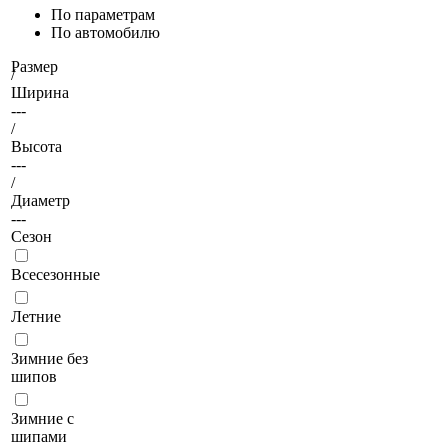
По параметрам
По автомобилю
Размер
/
Ширина
---
/
Высота
---
/
Диаметр
---
Сезон
Всесезонные
Летние
Зимние без
шипов
Зимние с
шипами