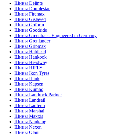
Шины Delinte
Шины Doublestar
Шины Firemax
Шины Gislaved
Шины Goform
Шины Goodride
Шины Greentrac - Engineered in Germany
Шины Grenlander
Шины Gripmax
Шины Habilead
Шины Hankook
Шины Headway
Шины HIFLY
Шины Ikon Tyres
Шины ILink
Шины Kapsen
Шины Kumho
Шины Landrock Partner
Шины Landsail
Шины Laufenn
Шины Marshal
Шины Maxxis
Шины Nankang
Шины Nexen
Шины Otani