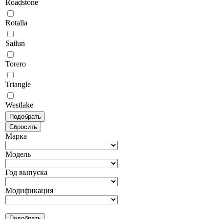
Roadstone
Rotalla
Sailun
Torero
Triangle
Westlake
Марка
Модель
Год выпуска
Модификация