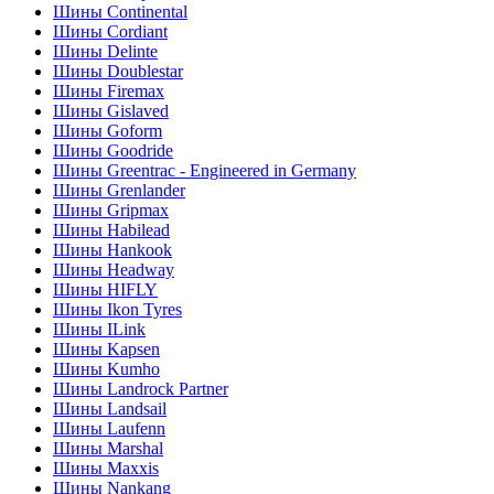
Шины Continental
Шины Cordiant
Шины Delinte
Шины Doublestar
Шины Firemax
Шины Gislaved
Шины Goform
Шины Goodride
Шины Greentrac - Engineered in Germany
Шины Grenlander
Шины Gripmax
Шины Habilead
Шины Hankook
Шины Headway
Шины HIFLY
Шины Ikon Tyres
Шины ILink
Шины Kapsen
Шины Kumho
Шины Landrock Partner
Шины Landsail
Шины Laufenn
Шины Marshal
Шины Maxxis
Шины Nankang