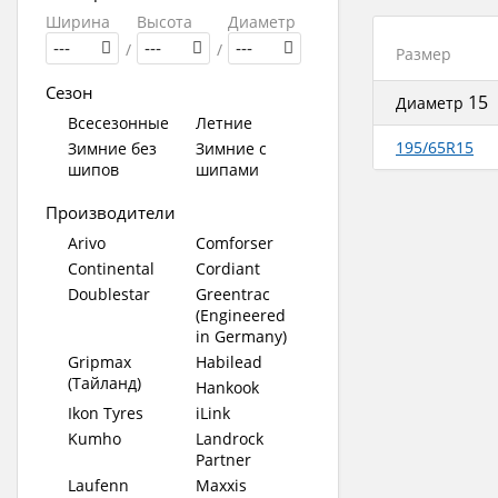
Ширина
Высота
Диаметр
---
/
---
/
---
Размер
Сезон
15
Диаметр
Всесезонные
Летние
195/65R15
Зимние без
Зимние с
шипов
шипами
Производители
Arivo
Comforser
Continental
Cordiant
Doublestar
Greentrac
(Engineered
in Germany)
Gripmax
Habilead
(Тайланд)
Hankook
Ikon Tyres
iLink
Kumho
Landrock
Partner
Laufenn
Maxxis