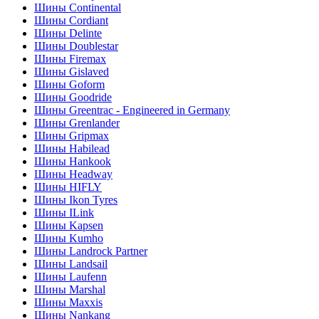
Шины Continental
Шины Cordiant
Шины Delinte
Шины Doublestar
Шины Firemax
Шины Gislaved
Шины Goform
Шины Goodride
Шины Greentrac - Engineered in Germany
Шины Grenlander
Шины Gripmax
Шины Habilead
Шины Hankook
Шины Headway
Шины HIFLY
Шины Ikon Tyres
Шины ILink
Шины Kapsen
Шины Kumho
Шины Landrock Partner
Шины Landsail
Шины Laufenn
Шины Marshal
Шины Maxxis
Шины Nankang