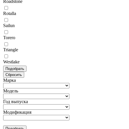
Roadstone
Rotalla
Sailun
Torero
Triangle
Westlake
Марка
Модель
Год выпуска
Модификация