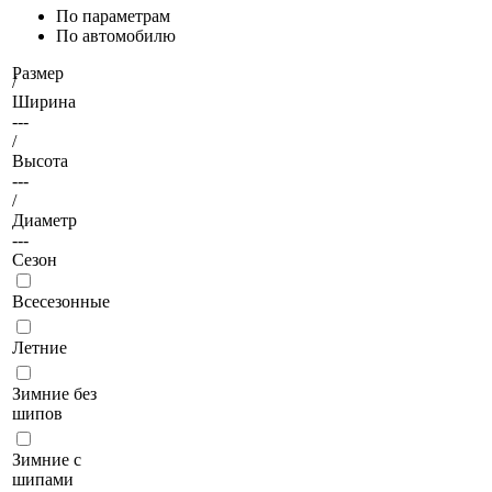
По параметрам
По автомобилю
Размер
/
Ширина
---
/
Высота
---
/
Диаметр
---
Сезон
Всесезонные
Летние
Зимние без
шипов
Зимние с
шипами