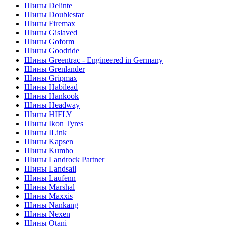
Шины Delinte
Шины Doublestar
Шины Firemax
Шины Gislaved
Шины Goform
Шины Goodride
Шины Greentrac - Engineered in Germany
Шины Grenlander
Шины Gripmax
Шины Habilead
Шины Hankook
Шины Headway
Шины HIFLY
Шины Ikon Tyres
Шины ILink
Шины Kapsen
Шины Kumho
Шины Landrock Partner
Шины Landsail
Шины Laufenn
Шины Marshal
Шины Maxxis
Шины Nankang
Шины Nexen
Шины Otani