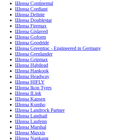
Шины Continental
Шины Cordiant
Шины Delinte
Шины Doublestar
Шины Firemax
Шины Gislaved
Шины Goform
Шины Goodride
Шины Greentrac - Engineered in Germany
Шины Grenlander
Шины Gripmax
Шины Habilead
Шины Hankook
Шины Headway
Шины HIFLY
Шины Ikon Tyres
Шины ILink
Шины Kapsen
Шины Kumho
Шины Landrock Partner
Шины Landsail
Шины Laufenn
Шины Marshal
Шины Maxxis
Шины Nankang