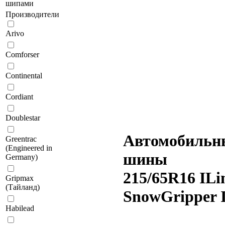
шипами
Производители
Arivo
Comforser
Continental
Cordiant
Doublestar
Автомобильн
Greentrac
(Engineered in
шины
Germany)
215/65R16 ILi
Gripmax
(Тайланд)
SnowGripper 
Habilead