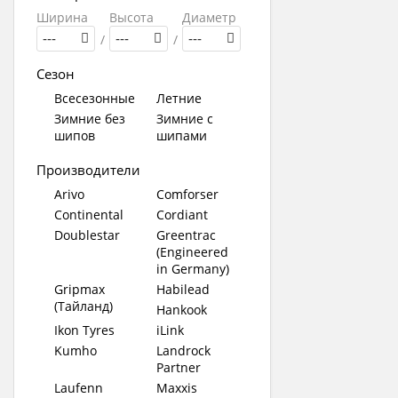
Ширина
Высота
Диаметр
---
/
---
/
---
Сезон
Всесезонные
Летние
Зимние без
Зимние с
шипов
шипами
Производители
Arivo
Comforser
Continental
Cordiant
Doublestar
Greentrac
(Engineered
in Germany)
Gripmax
Habilead
(Тайланд)
Hankook
Ikon Tyres
iLink
Kumho
Landrock
Partner
Laufenn
Maxxis