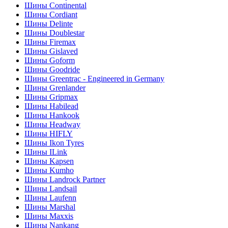
Шины Continental
Шины Cordiant
Шины Delinte
Шины Doublestar
Шины Firemax
Шины Gislaved
Шины Goform
Шины Goodride
Шины Greentrac - Engineered in Germany
Шины Grenlander
Шины Gripmax
Шины Habilead
Шины Hankook
Шины Headway
Шины HIFLY
Шины Ikon Tyres
Шины ILink
Шины Kapsen
Шины Kumho
Шины Landrock Partner
Шины Landsail
Шины Laufenn
Шины Marshal
Шины Maxxis
Шины Nankang