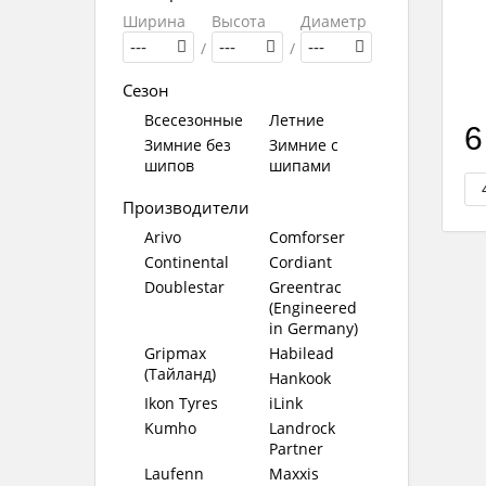
Ширина
Высота
Диаметр
---
/
---
/
---
Сезон
Всесезонные
Летние
6
Зимние без
Зимние с
шипов
шипами
Производители
Arivo
Comforser
Continental
Cordiant
Doublestar
Greentrac
(Engineered
in Germany)
Gripmax
Habilead
(Тайланд)
Hankook
Ikon Tyres
iLink
Kumho
Landrock
Partner
Laufenn
Maxxis