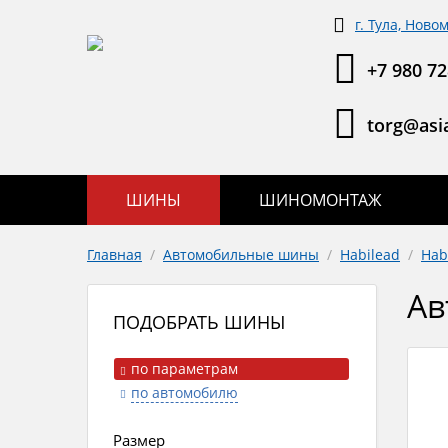
г. Тула, Ново
+7 980 72
torg@asia
ШИНЫ
ШИНОМОНТАЖ
Главная
/
Автомобильные шины
/
Habilead
/
Hab
Ав
ПОДОБРАТЬ ШИНЫ
по параметрам
по автомобилю
Размер