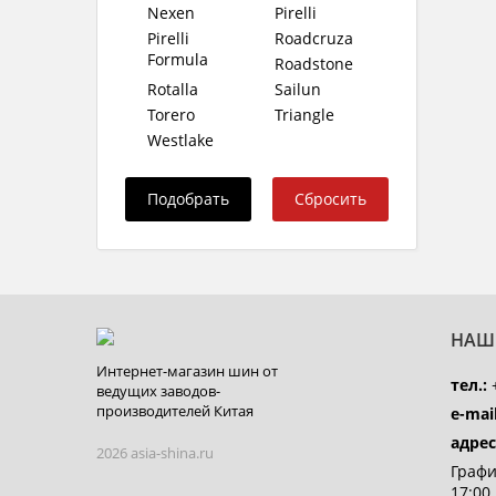
Nexen
Pirelli
Pirelli
Roadcruza
Formula
Roadstone
Rotalla
Sailun
Torero
Triangle
Westlake
НАШ
Интернет-магазин шин от
тел.:
+
ведущих заводов-
производителей Китая
e-mail
адрес
2026 asia-shina.ru
Графи
17:00