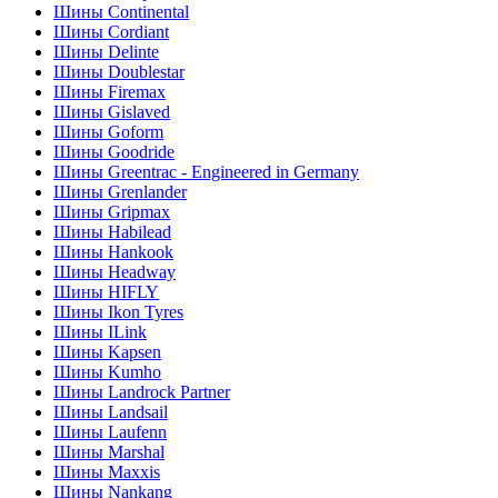
Шины Continental
Шины Cordiant
Шины Delinte
Шины Doublestar
Шины Firemax
Шины Gislaved
Шины Goform
Шины Goodride
Шины Greentrac - Engineered in Germany
Шины Grenlander
Шины Gripmax
Шины Habilead
Шины Hankook
Шины Headway
Шины HIFLY
Шины Ikon Tyres
Шины ILink
Шины Kapsen
Шины Kumho
Шины Landrock Partner
Шины Landsail
Шины Laufenn
Шины Marshal
Шины Maxxis
Шины Nankang