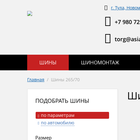
г. Тула, Ново
+7 980 72
torg@asia
ШИНЫ
ШИНОМОНТАЖ
Главная
/
Шины 265/70
Ши
ПОДОБРАТЬ ШИНЫ
по параметрам
по автомобилю
Размер