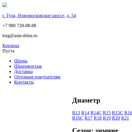
г. Тула, Новомосковское шоссе, д. 54
+7 980 728-88-88
torg@asia-shina.ru
Корзина
Пуста
Шины
Шиномонтаж
Доставка
Оптовым покупателям
Контакты
Диаметр
R13
R14
R14С
R15
R15С
R1
R16С
R17
R18
R19
R20
R21
Сезон: зимние