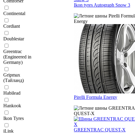
Comforser
Ikon tyres Autograph Snow 3
Continental
Cordiant
Doublestar
Greentrac
(Engineered in
Germany)
Gripmax
(Тайланд)
Habilead
Pirelli Formula Energy
Hankook
Ikon Tyres
GREENTRAC QUEST-X
iLink