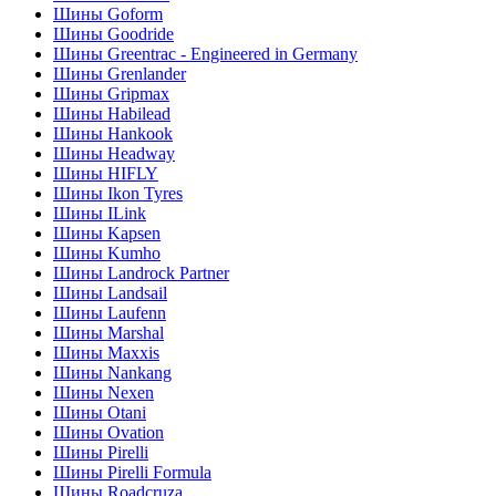
Шины Goform
Шины Goodride
Шины Greentrac - Engineered in Germany
Шины Grenlander
Шины Gripmax
Шины Habilead
Шины Hankook
Шины Headway
Шины HIFLY
Шины Ikon Tyres
Шины ILink
Шины Kapsen
Шины Kumho
Шины Landrock Partner
Шины Landsail
Шины Laufenn
Шины Marshal
Шины Maxxis
Шины Nankang
Шины Nexen
Шины Otani
Шины Ovation
Шины Pirelli
Шины Pirelli Formula
Шины Roadcruza