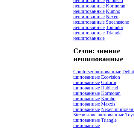
нешипованные
Habilead
нешипованные
Kormoran
нешипованные
Kumho
нешипованные
Nexen
нешипованные
Streamstone
нешипованные
Tourador
нешипованные
Triangle
нешипованные
Сезон: зимние
нешипованные
Comforser шипованные
Delin
шипованные
Ecovision
шипованные
Goform
шипованные
Habilead
шипованные
Kormoran
шипованные
Kumho
шипованные
Maxxis
шипованные
Nexen шипован
Streamstone шипованные
Toy
шипованные
Triangle
шипованные