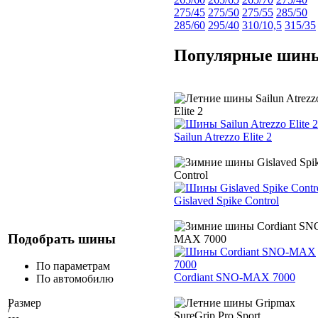
275/45
275/50
275/55
285/50
285/60
295/40
310/10,5
315/35
Популярные шин
Sailun Atrezzo Elite 2
Gislaved Spike Control
Подобрать шины
По параметрам
Cordiant SNO-MAX 7000
По автомобилю
Размер
/