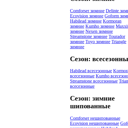
Comforser зимние
Delinte зи
Ecovision зимние
Goform зим
Habilead зимние
Kormoran
зимние
Kumho зимние
Maxxi
зимние
Nexen зимние
Streamstone зимние
Tourador
зимние
Toyo зимние
Triangle
зимние
Сезон: всесезонн
Habilead всесезонные
Kormor
всесезонные
Kumho всесезо
Streamstone всесезонные
Tria
всесезонные
Сезон: зимние
шипованные
Comforser нешипованные
Ecovision нешипованные
Gof