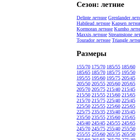
Сезон: летние
Delinte летние
Grenlander лет
Habilead летние
Kapsen летн
Kormoran летние
Kumho летн
Maxxis летние
Streamstone ле
Tourador летние
Triangle летн
Размеры
155/70
175/70
185/55
185/60
185/65
185/70
185/75
195/50
195/55
195/60
195/75
205/45
205/50
205/55
205/60
205/65
205/70
205/75
215/40
215/45
215/50
215/55
215/60
215/65
215/70
215/75
225/40
225/45
225/50
225/55
225/60
225/65
225/75
235/35
235/40
235/45
235/50
235/55
235/60
235/65
245/40
245/45
245/55
245/65
245/70
245/75
255/40
255/50
255/55
255/60
265/35
265/50
265/60
265/65
265/70
275/40