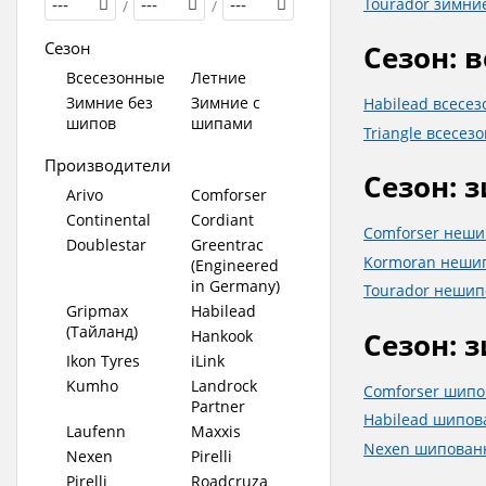
Tourador зимни
---
/
---
/
---
Сезон
Сезон: 
Всесезонные
Летние
Зимние без
Зимние с
Habilead всесе
шипов
шипами
Triangle всесез
Производители
Сезон: 
Arivo
Comforser
Continental
Cordiant
Comforser неш
Doublestar
Greentrac
Kormoran неши
(Engineered
in Germany)
Tourador неши
Gripmax
Habilead
(Тайланд)
Сезон: 
Hankook
Ikon Tyres
iLink
Kumho
Landrock
Comforser шип
Partner
Habilead шипо
Laufenn
Maxxis
Nexen шипован
Nexen
Pirelli
Pirelli
Roadcruza