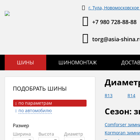
г. Тула, Новомосковское 
+7 980 728-88-88
torg@asia-shina.r
ШИНЫ
ШИНОМОНТАЖ
ДОСТА
Диамет
ПОДОБРАТЬ ШИНЫ
R13
R14
по параметрам
Сезон: 
по автомобилю
Comforser зимн
Размер
Kormoran зимн
Ширина
Высота
Диаметр