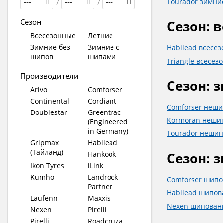
Tourador зимни
---
/
---
/
---
Сезон
Сезон: 
Всесезонные
Летние
Зимние без
Зимние с
Habilead всесе
шипов
шипами
Triangle всесез
Производители
Сезон: 
Arivo
Comforser
Continental
Cordiant
Comforser неш
Doublestar
Greentrac
Kormoran неши
(Engineered
in Germany)
Tourador неши
Gripmax
Habilead
(Тайланд)
Сезон: 
Hankook
Ikon Tyres
iLink
Kumho
Landrock
Comforser шип
Partner
Habilead шипо
Laufenn
Maxxis
Nexen шипован
Nexen
Pirelli
Pirelli
Roadcruza