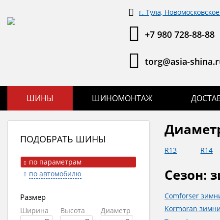
г. Тула, Новомосковское
+7 980 728-88-88
torg@asia-shina.r
ШИНЫ
ШИНОМОНТАЖ
ДОСТА
Диамет
ПОДОБРАТЬ ШИНЫ
R13
R14
по параметрам
Сезон: 
по автомобилю
Comforser зимн
Размер
Kormoran зимн
Ширина
Высота
Диаметр