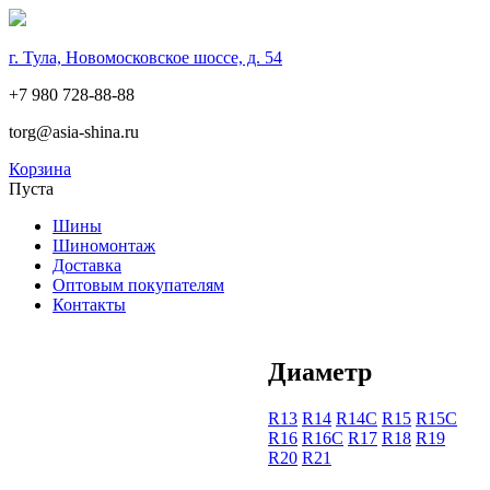
г. Тула, Новомосковское шоссе, д. 54
+7 980 728-88-88
torg@asia-shina.ru
Корзина
Пуста
Шины
Шиномонтаж
Доставка
Оптовым покупателям
Контакты
Диаметр
R13
R14
R14С
R15
R15С
R16
R16С
R17
R18
R19
R20
R21