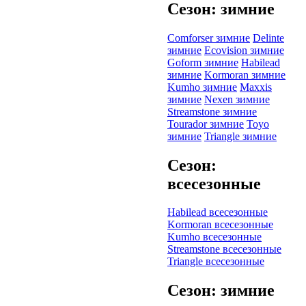
Сезон: зимние
Comforser зимние
Delinte
зимние
Ecovision зимние
Goform зимние
Habilead
зимние
Kormoran зимние
Kumho зимние
Maxxis
зимние
Nexen зимние
Streamstone зимние
Tourador зимние
Toyo
зимние
Triangle зимние
Сезон:
всесезонные
Habilead всесезонные
Kormoran всесезонные
Kumho всесезонные
Streamstone всесезонные
Triangle всесезонные
Сезон: зимние