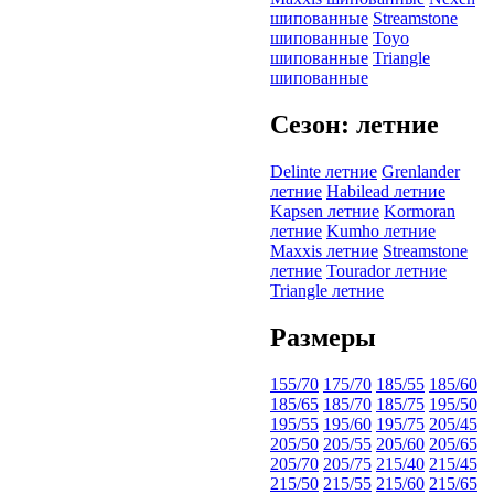
шипованные
Streamstone
шипованные
Toyo
шипованные
Triangle
шипованные
Сезон: летние
Delinte летние
Grenlander
летние
Habilead летние
Kapsen летние
Kormoran
летние
Kumho летние
Maxxis летние
Streamstone
летние
Tourador летние
Triangle летние
Размеры
155/70
175/70
185/55
185/60
185/65
185/70
185/75
195/50
195/55
195/60
195/75
205/45
205/50
205/55
205/60
205/65
205/70
205/75
215/40
215/45
215/50
215/55
215/60
215/65