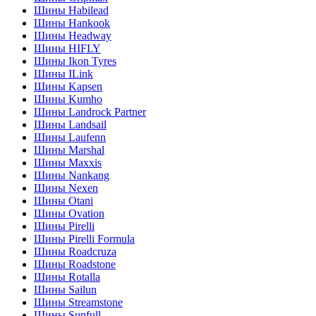
Шины Habilead
Шины Hankook
Шины Headway
Шины HIFLY
Шины Ikon Tyres
Шины ILink
Шины Kapsen
Шины Kumho
Шины Landrock Partner
Шины Landsail
Шины Laufenn
Шины Marshal
Шины Maxxis
Шины Nankang
Шины Nexen
Шины Otani
Шины Ovation
Шины Pirelli
Шины Pirelli Formula
Шины Roadcruza
Шины Roadstone
Шины Rotalla
Шины Sailun
Шины Streamstone
Шины Sunfull