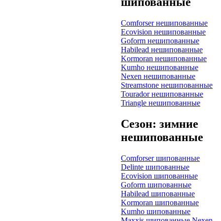
шипованные
Comforser нешипованные
Ecovision нешипованные
Goform нешипованные
Habilead нешипованные
Kormoran нешипованные
Kumho нешипованные
Nexen нешипованные
Streamstone нешипованные
Tourador нешипованные
Triangle нешипованные
Сезон: зимние
нешипованные
Comforser шипованные
Delinte шипованные
Ecovision шипованные
Goform шипованные
Habilead шипованные
Kormoran шипованные
Kumho шипованные
Maxxis шипованные
Nexen