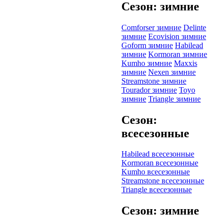
Сезон: зимние
Comforser зимние
Delinte
зимние
Ecovision зимние
Goform зимние
Habilead
зимние
Kormoran зимние
Kumho зимние
Maxxis
зимние
Nexen зимние
Streamstone зимние
Tourador зимние
Toyo
зимние
Triangle зимние
Сезон:
всесезонные
Habilead всесезонные
Kormoran всесезонные
Kumho всесезонные
Streamstone всесезонные
Triangle всесезонные
Сезон: зимние