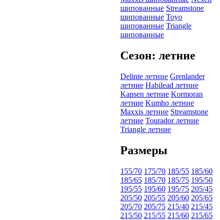
шипованные
Streamstone
шипованные
Toyo
шипованные
Triangle
шипованные
Сезон: летние
Delinte летние
Grenlander
летние
Habilead летние
Kapsen летние
Kormoran
летние
Kumho летние
Maxxis летние
Streamstone
летние
Tourador летние
Triangle летние
Размеры
155/70
175/70
185/55
185/60
185/65
185/70
185/75
195/50
195/55
195/60
195/75
205/45
205/50
205/55
205/60
205/65
205/70
205/75
215/40
215/45
215/50
215/55
215/60
215/65