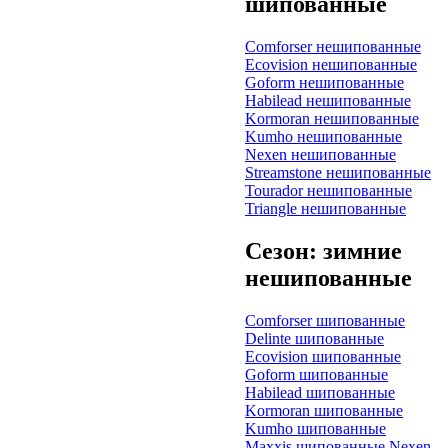
шипованные
Comforser нешипованные
Ecovision нешипованные
Goform нешипованные
Habilead нешипованные
Kormoran нешипованные
Kumho нешипованные
Nexen нешипованные
Streamstone нешипованные
Tourador нешипованные
Triangle нешипованные
Сезон: зимние
нешипованные
Comforser шипованные
Delinte шипованные
Ecovision шипованные
Goform шипованные
Habilead шипованные
Kormoran шипованные
Kumho шипованные
Maxxis шипованные
Nexen