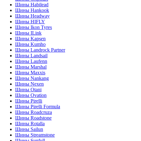
Шины Habilead
Шины Hankook
Шины Headway
Шины HIFLY
Шины Ikon Tyres
Шины ILink
Шины Kapsen
Шины Kumho
Шины Landrock Partner
Шины Landsail
Шины Laufenn
Шины Marshal
Шины Maxxis
Шины Nankang
Шины Nexen
Шины Otani
Шины Ovation
Шины Pirelli
Шины Pirelli Formula
Шины Roadcruza
Шины Roadstone
Шины Rotalla
Шины Sailun
Шины Streamstone
Шины Sunfull