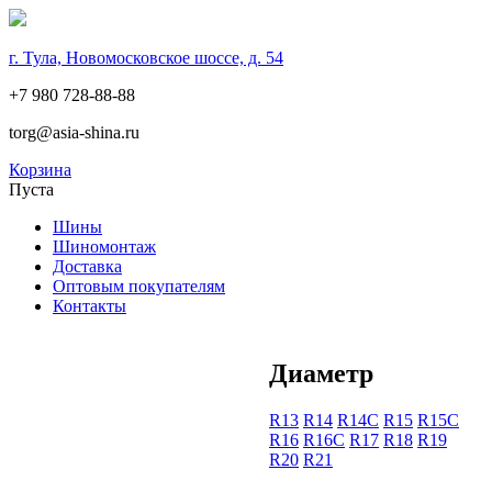
г. Тула, Новомосковское шоссе, д. 54
+7 980 728-88-88
torg@asia-shina.ru
Корзина
Пуста
Шины
Шиномонтаж
Доставка
Оптовым покупателям
Контакты
Диаметр
R13
R14
R14С
R15
R15С
R16
R16С
R17
R18
R19
R20
R21