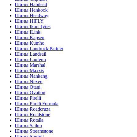
Шины Habilead
Шины Hankook
Шины Headway
Шины HIFLY
Шины Ikon Tyres
Шины ILink
Шины Kapsen
Шины Kumho
Шины Landrock Partner
Шины Landsail
Шины Laufenn
Шины Marshal
Шины Maxxis
Шины Nankang
Шины Nexen
Шины Otani
Шины Ovation
Шины Pirelli
Шины Pirelli Formula
Шины Roadcruza
Шины Roadstone
Шины Rotalla
Шины Sailun
Шины Streamstone
Шины Sunfull