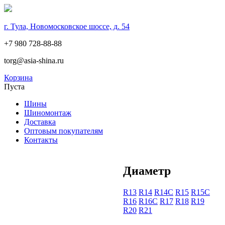
г. Тула, Новомосковское шоссе, д. 54
+7 980 728-88-88
torg@asia-shina.ru
Корзина
Пуста
Шины
Шиномонтаж
Доставка
Оптовым покупателям
Контакты
Диаметр
R13
R14
R14С
R15
R15С
R16
R16С
R17
R18
R19
R20
R21