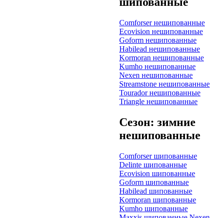
шипованные
Comforser нешипованные
Ecovision нешипованные
Goform нешипованные
Habilead нешипованные
Kormoran нешипованные
Kumho нешипованные
Nexen нешипованные
Streamstone нешипованные
Tourador нешипованные
Triangle нешипованные
Сезон: зимние
нешипованные
Comforser шипованные
Delinte шипованные
Ecovision шипованные
Goform шипованные
Habilead шипованные
Kormoran шипованные
Kumho шипованные
Maxxis шипованные
Nexen