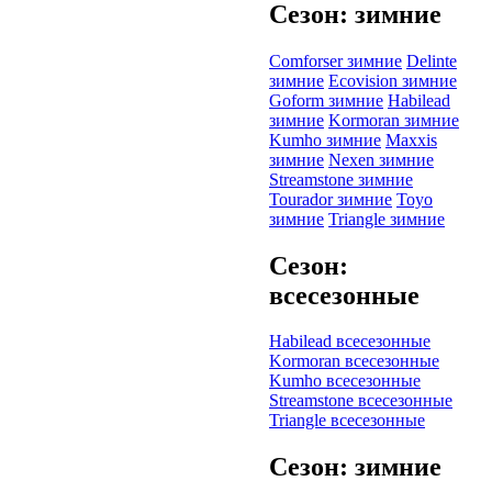
Сезон: зимние
Comforser зимние
Delinte
зимние
Ecovision зимние
Goform зимние
Habilead
зимние
Kormoran зимние
Kumho зимние
Maxxis
зимние
Nexen зимние
Streamstone зимние
Tourador зимние
Toyo
зимние
Triangle зимние
Сезон:
всесезонные
Habilead всесезонные
Kormoran всесезонные
Kumho всесезонные
Streamstone всесезонные
Triangle всесезонные
Сезон: зимние