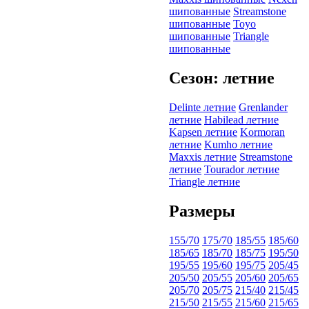
шипованные
Streamstone
шипованные
Toyo
шипованные
Triangle
шипованные
Сезон: летние
Delinte летние
Grenlander
летние
Habilead летние
Kapsen летние
Kormoran
летние
Kumho летние
Maxxis летние
Streamstone
летние
Tourador летние
Triangle летние
Размеры
155/70
175/70
185/55
185/60
185/65
185/70
185/75
195/50
195/55
195/60
195/75
205/45
205/50
205/55
205/60
205/65
205/70
205/75
215/40
215/45
215/50
215/55
215/60
215/65