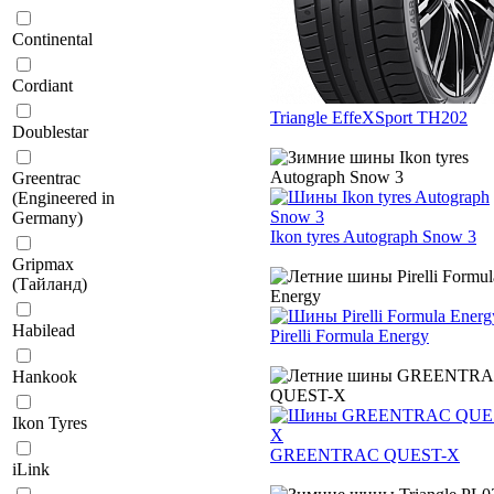
Continental
Cordiant
Triangle EffeXSport TH202
Doublestar
Greentrac
(Engineered in
Germany)
Ikon tyres Autograph Snow 3
Gripmax
(Тайланд)
Habilead
Pirelli Formula Energy
Hankook
Ikon Tyres
GREENTRAC QUEST-X
iLink