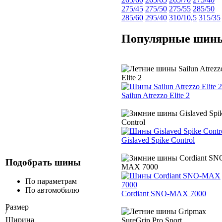
275/45
275/50
275/55
285/50
285/60
295/40
310/10,5
315/35
Популярные шин
Sailun Atrezzo Elite 2
Gislaved Spike Control
Подобрать шины
По параметрам
По автомобилю
Cordiant SNO-MAX 7000
Размер
/
Ширина