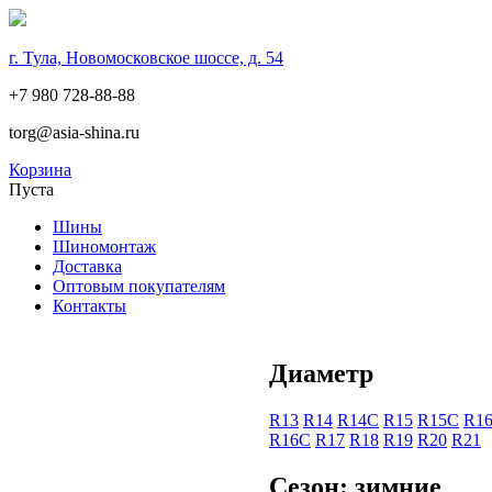
г. Тула, Новомосковское шоссе, д. 54
+7 980 728-88-88
torg@asia-shina.ru
Корзина
Пуста
Шины
Шиномонтаж
Доставка
Оптовым покупателям
Контакты
Диаметр
R13
R14
R14С
R15
R15С
R1
R16С
R17
R18
R19
R20
R21
Сезон: зимние