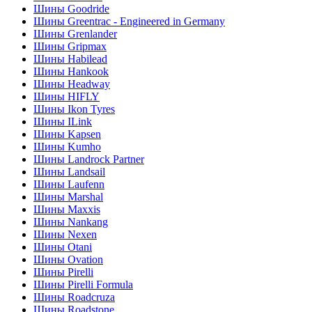
Шины Goodride
Шины Greentrac - Engineered in Germany
Шины Grenlander
Шины Gripmax
Шины Habilead
Шины Hankook
Шины Headway
Шины HIFLY
Шины Ikon Tyres
Шины ILink
Шины Kapsen
Шины Kumho
Шины Landrock Partner
Шины Landsail
Шины Laufenn
Шины Marshal
Шины Maxxis
Шины Nankang
Шины Nexen
Шины Otani
Шины Ovation
Шины Pirelli
Шины Pirelli Formula
Шины Roadcruza
Шины Roadstone