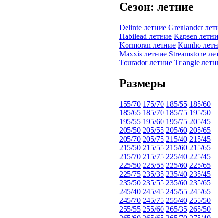
Сезон: летние
Delinte летние
Grenlander лет
Habilead летние
Kapsen летн
Kormoran летние
Kumho летн
Maxxis летние
Streamstone ле
Tourador летние
Triangle летн
Размеры
155/70
175/70
185/55
185/60
185/65
185/70
185/75
195/50
195/55
195/60
195/75
205/45
205/50
205/55
205/60
205/65
205/70
205/75
215/40
215/45
215/50
215/55
215/60
215/65
215/70
215/75
225/40
225/45
225/50
225/55
225/60
225/65
225/75
235/35
235/40
235/45
235/50
235/55
235/60
235/65
245/40
245/45
245/55
245/65
245/70
245/75
255/40
255/50
255/55
255/60
265/35
265/50
265/60
265/65
265/70
275/40