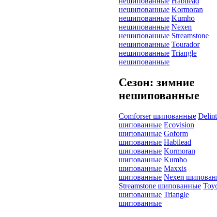
нешипованные
Habilead
нешипованные
Kormoran
нешипованные
Kumho
нешипованные
Nexen
нешипованные
Streamstone
нешипованные
Tourador
нешипованные
Triangle
нешипованные
Сезон: зимние
нешипованные
Comforser шипованные
Delin
шипованные
Ecovision
шипованные
Goform
шипованные
Habilead
шипованные
Kormoran
шипованные
Kumho
шипованные
Maxxis
шипованные
Nexen шипован
Streamstone шипованные
Toy
шипованные
Triangle
шипованные