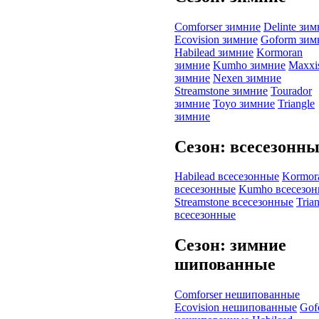
Comforser зимние
Delinte зи
Ecovision зимние
Goform зим
Habilead зимние
Kormoran
зимние
Kumho зимние
Maxxi
зимние
Nexen зимние
Streamstone зимние
Tourador
зимние
Toyo зимние
Triangle
зимние
Сезон: всесезонн
Habilead всесезонные
Kormor
всесезонные
Kumho всесезо
Streamstone всесезонные
Tria
всесезонные
Сезон: зимние
шипованные
Comforser нешипованные
Ecovision нешипованные
Gof