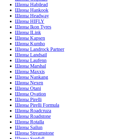
Шины Habilead
Шины Hankook
Шины Headway
Шины HIFLY
Шины Ikon Tyres
Шины ILink
Шины Kapsen
Шины Kumho
Шины Landrock Partner
Шины Landsail
Шины Laufenn
Шины Marshal
Шины Maxxis
Шины Nankang
Шины Nexen
Шины Otani
Шины Ovation
Шины Pirelli
Шины Pirelli Formula
Шины Roadcruza
Шины Roadstone
Шины Rotalla
Шины Sailun
Шины Streamstone
Шины Sunfull