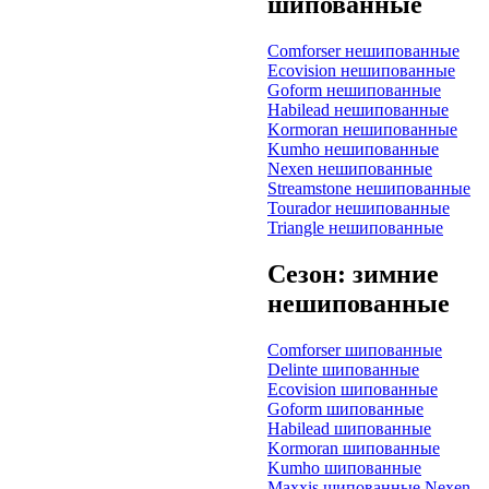
шипованные
Comforser нешипованные
Ecovision нешипованные
Goform нешипованные
Habilead нешипованные
Kormoran нешипованные
Kumho нешипованные
Nexen нешипованные
Streamstone нешипованные
Tourador нешипованные
Triangle нешипованные
Сезон: зимние
нешипованные
Comforser шипованные
Delinte шипованные
Ecovision шипованные
Goform шипованные
Habilead шипованные
Kormoran шипованные
Kumho шипованные
Maxxis шипованные
Nexen