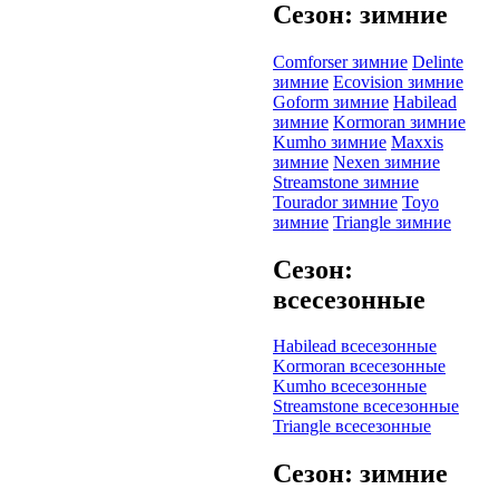
Сезон: зимние
Comforser зимние
Delinte
зимние
Ecovision зимние
Goform зимние
Habilead
зимние
Kormoran зимние
Kumho зимние
Maxxis
зимние
Nexen зимние
Streamstone зимние
Tourador зимние
Toyo
зимние
Triangle зимние
Сезон:
всесезонные
Habilead всесезонные
Kormoran всесезонные
Kumho всесезонные
Streamstone всесезонные
Triangle всесезонные
Сезон: зимние