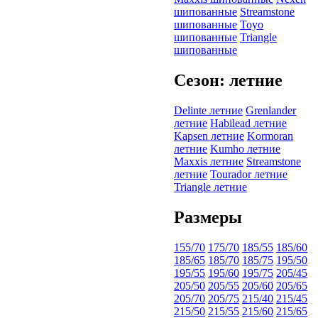
шипованные
Streamstone
шипованные
Toyo
шипованные
Triangle
шипованные
Сезон: летние
Delinte летние
Grenlander
летние
Habilead летние
Kapsen летние
Kormoran
летние
Kumho летние
Maxxis летние
Streamstone
летние
Tourador летние
Triangle летние
Размеры
155/70
175/70
185/55
185/60
185/65
185/70
185/75
195/50
195/55
195/60
195/75
205/45
205/50
205/55
205/60
205/65
205/70
205/75
215/40
215/45
215/50
215/55
215/60
215/65