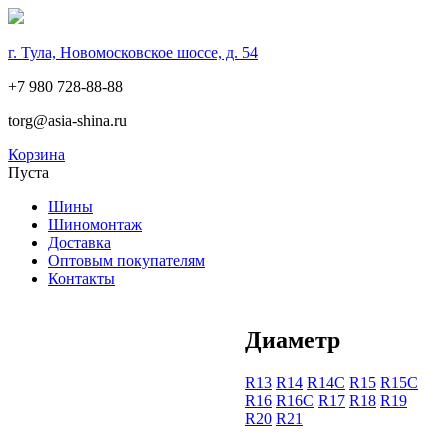
г. Тула, Новомосковское шоссе, д. 54
+7 980 728-88-88
torg@asia-shina.ru
Корзина
Пуста
Шины
Шиномонтаж
Доставка
Оптовым покупателям
Контакты
Диаметр
R13
R14
R14С
R15
R15С
R16
R16С
R17
R18
R19
R20
R21