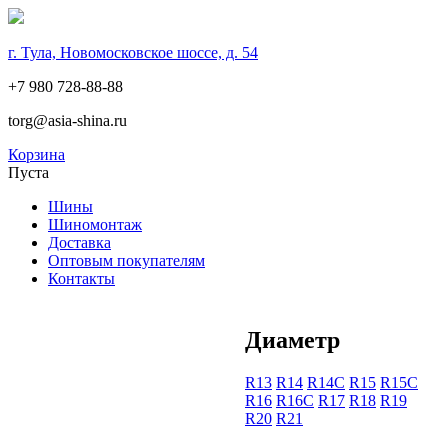
г. Тула, Новомосковское шоссе, д. 54
+7 980 728-88-88
torg@asia-shina.ru
Корзина
Пуста
Шины
Шиномонтаж
Доставка
Оптовым покупателям
Контакты
Диаметр
R13
R14
R14С
R15
R15С
R16
R16С
R17
R18
R19
R20
R21