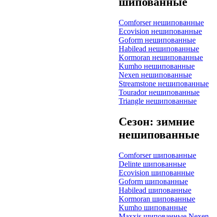
шипованные
Comforser нешипованные
Ecovision нешипованные
Goform нешипованные
Habilead нешипованные
Kormoran нешипованные
Kumho нешипованные
Nexen нешипованные
Streamstone нешипованные
Tourador нешипованные
Triangle нешипованные
Сезон: зимние
нешипованные
Comforser шипованные
Delinte шипованные
Ecovision шипованные
Goform шипованные
Habilead шипованные
Kormoran шипованные
Kumho шипованные
Maxxis шипованные
Nexen