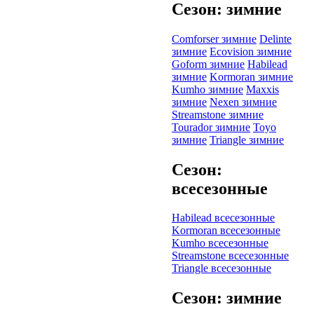
Сезон: зимние
Comforser зимние
Delinte
зимние
Ecovision зимние
Goform зимние
Habilead
зимние
Kormoran зимние
Kumho зимние
Maxxis
зимние
Nexen зимние
Streamstone зимние
Tourador зимние
Toyo
зимние
Triangle зимние
Сезон:
всесезонные
Habilead всесезонные
Kormoran всесезонные
Kumho всесезонные
Streamstone всесезонные
Triangle всесезонные
Сезон: зимние