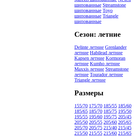
шипованные
Streamstone
шипованные
Toyo
шипованные
Triangle
шипованные
Сезон: летние
Delinte летние
Grenlander
летние
Habilead летние
Kapsen летние
Kormoran
летние
Kumho летние
Maxxis летние
Streamstone
летние
Tourador летние
Triangle летние
Размеры
155/70
175/70
185/55
185/60
185/65
185/70
185/75
195/50
195/55
195/60
195/75
205/45
205/50
205/55
205/60
205/65
205/70
205/75
215/40
215/45
215/50
215/55
215/60
215/65