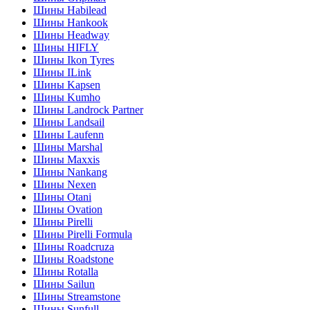
Шины Habilead
Шины Hankook
Шины Headway
Шины HIFLY
Шины Ikon Tyres
Шины ILink
Шины Kapsen
Шины Kumho
Шины Landrock Partner
Шины Landsail
Шины Laufenn
Шины Marshal
Шины Maxxis
Шины Nankang
Шины Nexen
Шины Otani
Шины Ovation
Шины Pirelli
Шины Pirelli Formula
Шины Roadcruza
Шины Roadstone
Шины Rotalla
Шины Sailun
Шины Streamstone
Шины Sunfull