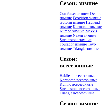
Сезон: зимние
Comforser зимние
Delinte
зимние
Ecovision зимние
Goform зимние
Habilead
зимние
Kormoran зимние
Kumho зимние
Maxxis
зимние
Nexen зимние
Streamstone зимние
Tourador зимние
Toyo
зимние
Triangle зимние
Сезон:
всесезонные
Habilead всесезонные
Kormoran всесезонные
Kumho всесезонные
Streamstone всесезонные
Triangle всесезонные
Сезон: зимние