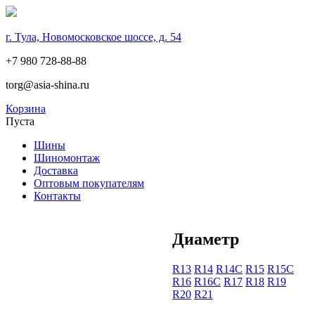
г. Тула, Новомосковское шоссе, д. 54
+7 980 728-88-88
torg@asia-shina.ru
Корзина
Пуста
Шины
Шиномонтаж
Доставка
Оптовым покупателям
Контакты
Диаметр
R13
R14
R14С
R15
R15С
R16
R16С
R17
R18
R19
R20
R21