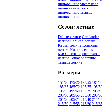
шипованные
Streamstone
шипованные
Toyo
шипованные
Triangle
шипованные
Сезон: летние
Delinte летние
Grenlander
летние
Habilead летние
Kapsen летние
Kormoran
летние
Kumho летние
Maxxis летние
Streamstone
летние
Tourador летние
Triangle летние
Размеры
155/70
175/70
185/55
185/60
185/65
185/70
185/75
195/50
195/55
195/60
195/75
205/45
205/50
205/55
205/60
205/65
205/70
205/75
215/40
215/45
215/50
215/55
215/60
215/65