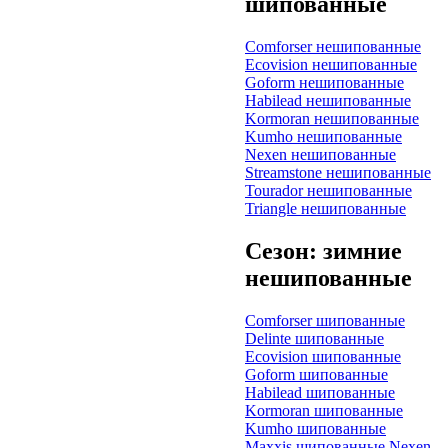
шипованные
Comforser нешипованные
Ecovision нешипованные
Goform нешипованные
Habilead нешипованные
Kormoran нешипованные
Kumho нешипованные
Nexen нешипованные
Streamstone нешипованные
Tourador нешипованные
Triangle нешипованные
Сезон: зимние
нешипованные
Comforser шипованные
Delinte шипованные
Ecovision шипованные
Goform шипованные
Habilead шипованные
Kormoran шипованные
Kumho шипованные
Maxxis шипованные
Nexen