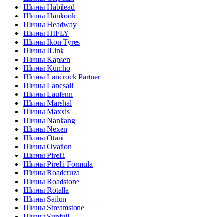
Шины Habilead
Шины Hankook
Шины Headway
Шины HIFLY
Шины Ikon Tyres
Шины ILink
Шины Kapsen
Шины Kumho
Шины Landrock Partner
Шины Landsail
Шины Laufenn
Шины Marshal
Шины Maxxis
Шины Nankang
Шины Nexen
Шины Otani
Шины Ovation
Шины Pirelli
Шины Pirelli Formula
Шины Roadcruza
Шины Roadstone
Шины Rotalla
Шины Sailun
Шины Streamstone
Шины Sunfull