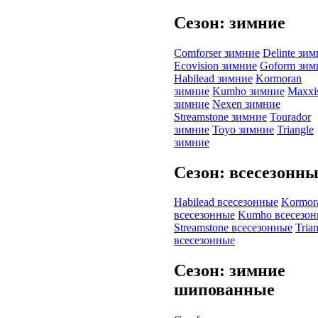
Сезон: зимние
Comforser зимние
Delinte зи
Ecovision зимние
Goform зим
Habilead зимние
Kormoran
зимние
Kumho зимние
Maxxi
зимние
Nexen зимние
Streamstone зимние
Tourador
зимние
Toyo зимние
Triangle
зимние
Сезон: всесезонн
Habilead всесезонные
Kormor
всесезонные
Kumho всесезо
Streamstone всесезонные
Tria
всесезонные
Сезон: зимние
шипованные