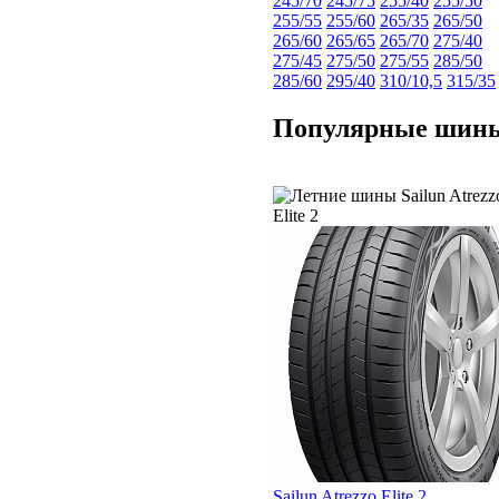
245/70
245/75
255/40
255/50
255/55
255/60
265/35
265/50
265/60
265/65
265/70
275/40
275/45
275/50
275/55
285/50
285/60
295/40
310/10,5
315/35
Популярные шин
Sailun Atrezzo Elite 2