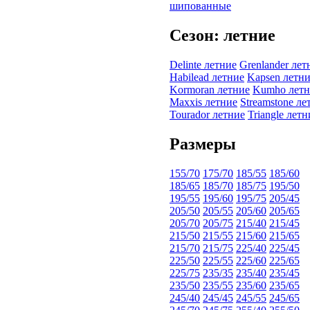
шипованные
Сезон: летние
Delinte летние
Grenlander лет
Habilead летние
Kapsen летн
Kormoran летние
Kumho летн
Maxxis летние
Streamstone ле
Tourador летние
Triangle летн
Размеры
155/70
175/70
185/55
185/60
185/65
185/70
185/75
195/50
195/55
195/60
195/75
205/45
205/50
205/55
205/60
205/65
205/70
205/75
215/40
215/45
215/50
215/55
215/60
215/65
215/70
215/75
225/40
225/45
225/50
225/55
225/60
225/65
225/75
235/35
235/40
235/45
235/50
235/55
235/60
235/65
245/40
245/45
245/55
245/65