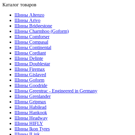
Каталог товаров
Шины Altenzo
Шины Arivo
Шины Bridgestone
Шины Charmhoo (Goform)
Шины Comforser
Шины Compasal
Шины Continental
Шины Cordiant
Шины Delinte
Шины Doublestar
Шины Firemax
Шины Gislaved
Шины Goform
Шины Goodride
Шины Greentrac - Engineered in Germany
Шины Grenlander
Шины Gripmax
Шины Habilead
Шины Hankook
Шины Headway
Шины HIFLY
Шины Ikon Tyres
Шины ILink