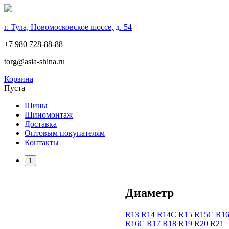
г. Тула, Новомосковское шоссе, д. 54
+7 980 728-88-88
torg@asia-shina.ru
Корзина
Пуста
Шины
Шиномонтаж
Доставка
Оптовым покупателям
Контакты
1
Диаметр
R13
R14
R14С
R15
R15С
R1
R16С
R17
R18
R19
R20
R21