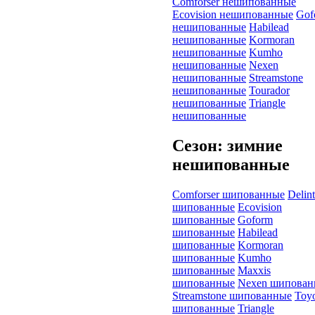
Comforser нешипованные
Ecovision нешипованные
Gof
нешипованные
Habilead
нешипованные
Kormoran
нешипованные
Kumho
нешипованные
Nexen
нешипованные
Streamstone
нешипованные
Tourador
нешипованные
Triangle
нешипованные
Сезон: зимние
нешипованные
Comforser шипованные
Delin
шипованные
Ecovision
шипованные
Goform
шипованные
Habilead
шипованные
Kormoran
шипованные
Kumho
шипованные
Maxxis
шипованные
Nexen шипован
Streamstone шипованные
Toy
шипованные
Triangle