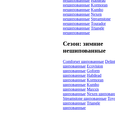
нешипованные
Habilead
нешипованные
Kormoran
нешипованные
Kumho
нешипованные
Nexen
нешипованные
Streamstone
нешипованные
Tourador
нешипованные
Triangle
нешипованные
Сезон: зимние
нешипованные
Comforser шипованные
Delin
шипованные
Ecovision
шипованные
Goform
шипованные
Habilead
шипованные
Kormoran
шипованные
Kumho
шипованные
Maxxis
шипованные
Nexen шипован
Streamstone шипованные
Toy
шипованные
Triangle
шипованные