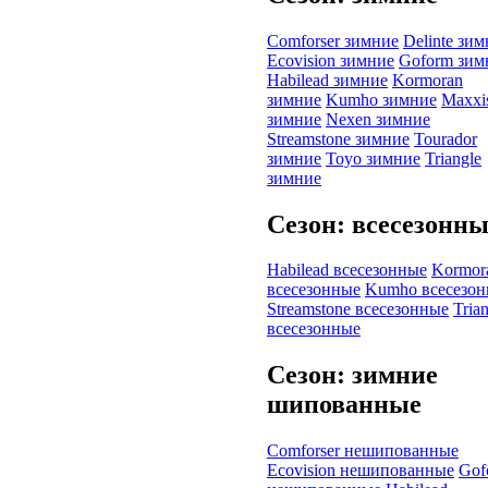
Comforser зимние
Delinte зи
Ecovision зимние
Goform зим
Habilead зимние
Kormoran
зимние
Kumho зимние
Maxxi
зимние
Nexen зимние
Streamstone зимние
Tourador
зимние
Toyo зимние
Triangle
зимние
Сезон: всесезонн
Habilead всесезонные
Kormor
всесезонные
Kumho всесезо
Streamstone всесезонные
Tria
всесезонные
Сезон: зимние
шипованные
Comforser нешипованные
Ecovision нешипованные
Gof