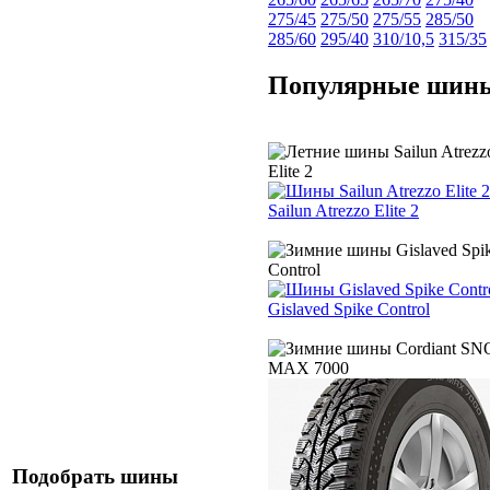
275/45
275/50
275/55
285/50
285/60
295/40
310/10,5
315/35
Популярные шин
Sailun Atrezzo Elite 2
Gislaved Spike Control
Подобрать шины