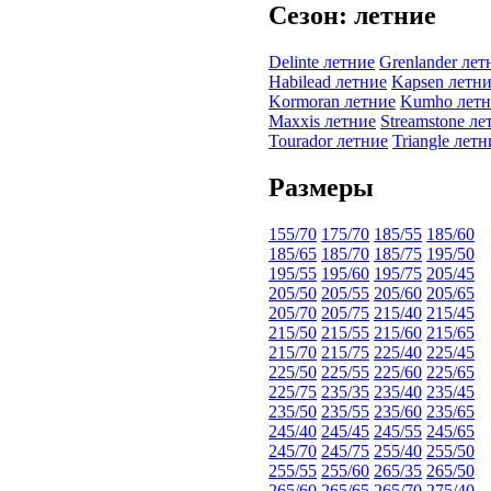
Сезон: летние
Delinte летние
Grenlander лет
Habilead летние
Kapsen летн
Kormoran летние
Kumho летн
Maxxis летние
Streamstone ле
Tourador летние
Triangle летн
Размеры
155/70
175/70
185/55
185/60
185/65
185/70
185/75
195/50
195/55
195/60
195/75
205/45
205/50
205/55
205/60
205/65
205/70
205/75
215/40
215/45
215/50
215/55
215/60
215/65
215/70
215/75
225/40
225/45
225/50
225/55
225/60
225/65
225/75
235/35
235/40
235/45
235/50
235/55
235/60
235/65
245/40
245/45
245/55
245/65
245/70
245/75
255/40
255/50
255/55
255/60
265/35
265/50
265/60
265/65
265/70
275/40