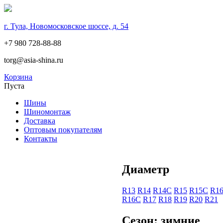
г. Тула, Новомосковское шоссе, д. 54
+7 980 728-88-88
torg@asia-shina.ru
Корзина
Пуста
Шины
Шиномонтаж
Доставка
Оптовым покупателям
Контакты
Диаметр
R13
R14
R14С
R15
R15С
R1
R16С
R17
R18
R19
R20
R21
Сезон: зимние