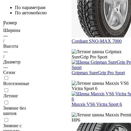
По параметрам
По автомобилю
Размер
/
Ширина
---
/
Cordiant SNO-MAX 7000
Высота
---
/
Диаметр
---
Сезон
Gripmax SureGrip Pro Sport
Всесезонные
Летние
Maxxis VS6 Victra Sport 6
Зимние без
шипов
Зимние с
шипами