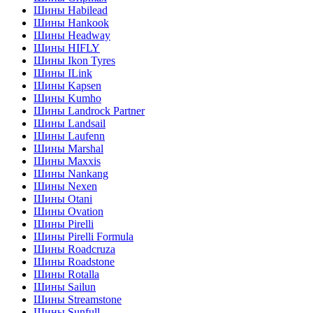
Шины Habilead
Шины Hankook
Шины Headway
Шины HIFLY
Шины Ikon Tyres
Шины ILink
Шины Kapsen
Шины Kumho
Шины Landrock Partner
Шины Landsail
Шины Laufenn
Шины Marshal
Шины Maxxis
Шины Nankang
Шины Nexen
Шины Otani
Шины Ovation
Шины Pirelli
Шины Pirelli Formula
Шины Roadcruza
Шины Roadstone
Шины Rotalla
Шины Sailun
Шины Streamstone
Шины Sunfull