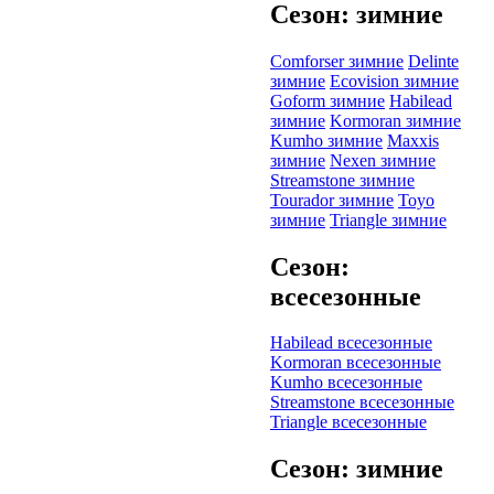
Сезон: зимние
Comforser зимние
Delinte
зимние
Ecovision зимние
Goform зимние
Habilead
зимние
Kormoran зимние
Kumho зимние
Maxxis
зимние
Nexen зимние
Streamstone зимние
Tourador зимние
Toyo
зимние
Triangle зимние
Сезон:
всесезонные
Habilead всесезонные
Kormoran всесезонные
Kumho всесезонные
Streamstone всесезонные
Triangle всесезонные
Сезон: зимние