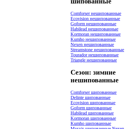
шипованные
Comforser нешипованные
Ecovision нешипованные
Goform нешипованные
Habilead нешипованные
Kormoran нешипованные
Kumho нешипованные
Nexen нешипованные
Streamstone нешипованные
Tourador нешипованные
Triangle нешипованные
Сезон: зимние
нешипованные
Comforser шипованные
Delinte шипованные
Ecovision шипованные
Goform шипованные
Habilead шипованные
Kormoran шипованные
Kumho шипованные
Maxxis шипованные
Nexen