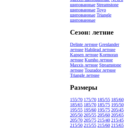
шипованные
Streamstone
шипованные
Toyo
шипованные
Triangle
шипованные
Сезон: летние
Delinte летние
Grenlander
летние
Habilead летние
Kapsen летние
Kormoran
летние
Kumho летние
Maxxis летние
Streamstone
летние
Tourador летние
Triangle летние
Размеры
155/70
175/70
185/55
185/60
185/65
185/70
185/75
195/50
195/55
195/60
195/75
205/45
205/50
205/55
205/60
205/65
205/70
205/75
215/40
215/45
215/50
215/55
215/60
215/65