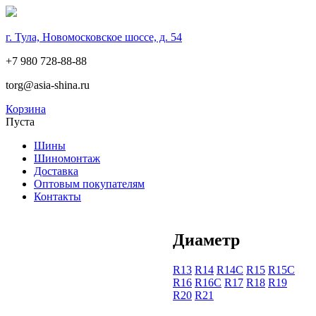
г. Тула, Новомосковское шоссе, д. 54
+7 980 728-88-88
torg@asia-shina.ru
Корзина
Пуста
Шины
Шиномонтаж
Доставка
Оптовым покупателям
Контакты
Диаметр
R13
R14
R14С
R15
R15С
R16
R16С
R17
R18
R19
R20
R21