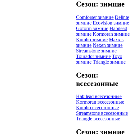
Сезон: зимние
Comforser зимние
Delinte
зимние
Ecovision зимние
Goform зимние
Habilead
зимние
Kormoran зимние
Kumho зимние
Maxxis
зимние
Nexen зимние
Streamstone зимние
Tourador зимние
Toyo
зимние
Triangle зимние
Сезон:
всесезонные
Habilead всесезонные
Kormoran всесезонные
Kumho всесезонные
Streamstone всесезонные
Triangle всесезонные
Сезон: зимние