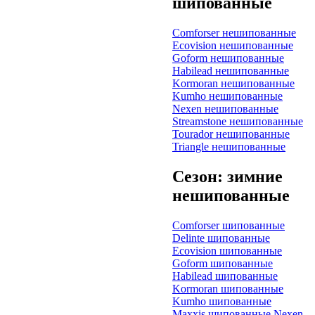
шипованные
Comforser нешипованные
Ecovision нешипованные
Goform нешипованные
Habilead нешипованные
Kormoran нешипованные
Kumho нешипованные
Nexen нешипованные
Streamstone нешипованные
Tourador нешипованные
Triangle нешипованные
Сезон: зимние
нешипованные
Comforser шипованные
Delinte шипованные
Ecovision шипованные
Goform шипованные
Habilead шипованные
Kormoran шипованные
Kumho шипованные
Maxxis шипованные
Nexen