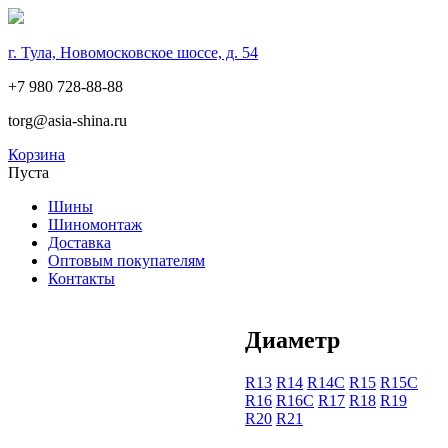
г. Тула, Новомосковское шоссе, д. 54
+7 980 728-88-88
torg@asia-shina.ru
Корзина
Пуста
Шины
Шиномонтаж
Доставка
Оптовым покупателям
Контакты
Диаметр
R13
R14
R14С
R15
R15С
R16
R16С
R17
R18
R19
R20
R21