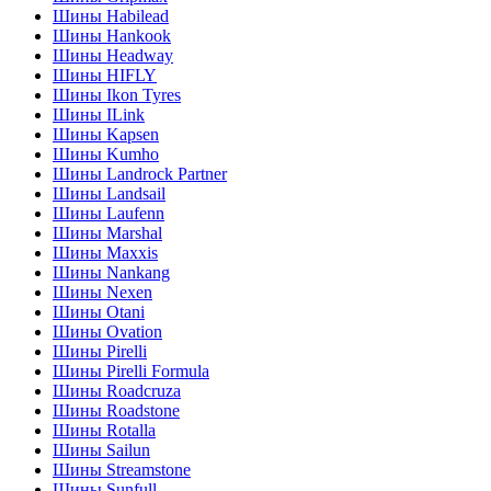
Шины Habilead
Шины Hankook
Шины Headway
Шины HIFLY
Шины Ikon Tyres
Шины ILink
Шины Kapsen
Шины Kumho
Шины Landrock Partner
Шины Landsail
Шины Laufenn
Шины Marshal
Шины Maxxis
Шины Nankang
Шины Nexen
Шины Otani
Шины Ovation
Шины Pirelli
Шины Pirelli Formula
Шины Roadcruza
Шины Roadstone
Шины Rotalla
Шины Sailun
Шины Streamstone
Шины Sunfull