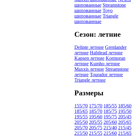
шипованные
Streamstone
шипованные
Toyo
шипованные
Triangle
шипованные
Сезон: летние
Delinte летние
Grenlander
летние
Habilead летние
Kapsen летние
Kormoran
летние
Kumho летние
Maxxis летние
Streamstone
летние
Tourador летние
Triangle летние
Размеры
155/70
175/70
185/55
185/60
185/65
185/70
185/75
195/50
195/55
195/60
195/75
205/45
205/50
205/55
205/60
205/65
205/70
205/75
215/40
215/45
215/50
215/55
215/60
215/65