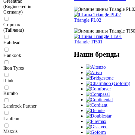
Greentrac
(Engineered in
Germany)
Triangle PL02
Gripmax
(Тайланд)
Triangle TI501
Habilead
Наши бренды
Hankook
Ikon Tyres
iLink
Kumho
Landrock Partner
Laufenn
Maxxis