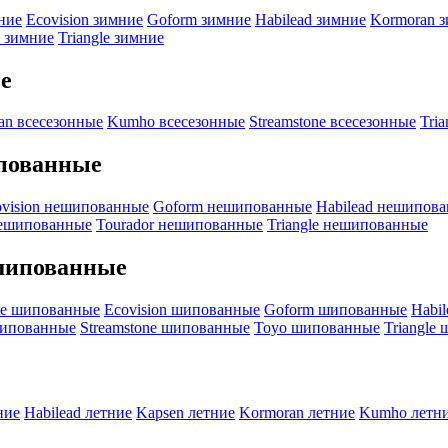
мние
Ecovision зимние
Goform зимние
Habilead зимние
Kormoran 
 зимние
Triangle зимние
ые
an всесезонные
Kumho всесезонные
Streamstone всесезонные
Tri
ипованные
ovision нешипованные
Goform нешипованные
Habilead нешипов
нешипованные
Tourador нешипованные
Triangle нешипованные
ешипованные
te шипованные
Ecovision шипованные
Goform шипованные
Habi
шипованные
Streamstone шипованные
Toyo шипованные
Triangle
ние
Habilead летние
Kapsen летние
Kormoran летние
Kumho летн