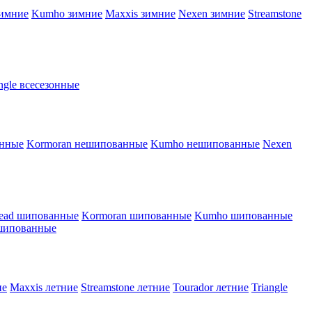
зимние
Kumho зимние
Maxxis зимние
Nexen зимние
Streamstone
angle всесезонные
анные
Kormoran нешипованные
Kumho нешипованные
Nexen
lead шипованные
Kormoran шипованные
Kumho шипованные
 шипованные
ие
Maxxis летние
Streamstone летние
Tourador летние
Triangle