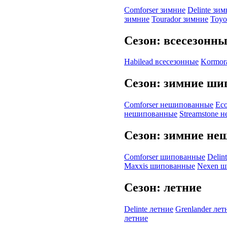
Comforser зимние
Delinte зи
зимние
Tourador зимние
Toyo
Сезон: всесезонн
Habilead всесезонные
Kormor
Сезон: зимние ш
Comforser нешипованные
Ec
нешипованные
Streamstone 
Сезон: зимние н
Comforser шипованные
Delin
Maxxis шипованные
Nexen 
Сезон: летние
Delinte летние
Grenlander лет
летние