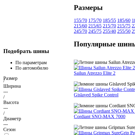
Размеры
155/70
175/70
185/55
185/60
1
215/60
215/65
215/70
215/75
2
245/70
245/75
255/40
255/50
2
Популярные шин
Подобрать шины
По параметрам
По автомобилю
Sailun Atrezzo Elite 2
Размер
/
Ширина
---
Gislaved Spike Control
/
Высота
---
/
Cordiant SNO-MAX 7000
Диаметр
---
Сезон