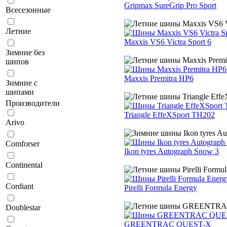
Gripmax SureGrip Pro Sport
Всесезонные
Летние
Maxxis VS6 Victra Sport 6
Зимние без
шипов
Maxxis Premitra HP6
Зимние с
шипами
Производители
Triangle EffeXSport TH202
Arivo
Comforser
Ikon tyres Autograph Snow 3
Continental
Cordiant
Pirelli Formula Energy
Doublestar
GREENTRAC QUEST-X