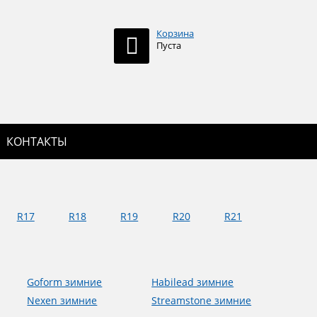
Корзина
Пуста
КОНТАКТЫ
R17
R18
R19
R20
R21
Goform зимние
Habilead зимние
Nexen зимние
Streamstone зимние