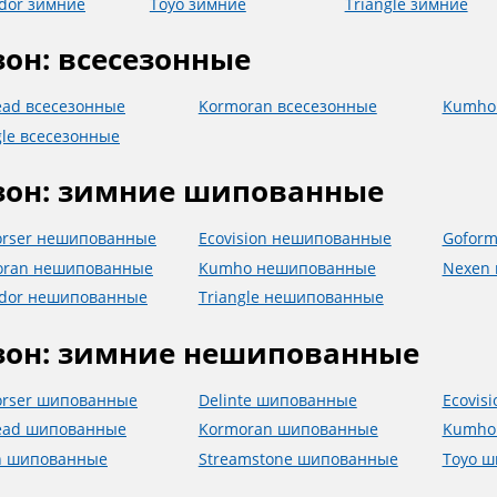
dor зимние
Toyo зимние
Triangle зимние
зон: всесезонные
ead всесезонные
Kormoran всесезонные
Kumho
gle всесезонные
зон: зимние шипованные
orser нешипованные
Ecovision нешипованные
Gofor
oran нешипованные
Kumho нешипованные
Nexen
ador нешипованные
Triangle нешипованные
зон: зимние нешипованные
orser шипованные
Delinte шипованные
Ecovis
ead шипованные
Kormoran шипованные
Kumho
n шипованные
Streamstone шипованные
Toyo 