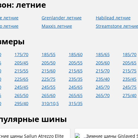
зон: летние
te летние
Grenlander летние
Habilead летние
o летние
Maxxis летние
Streamstone летни
змеры
0
175/70
185/55
185/60
185/65
185/70
5
205/45
205/50
205/55
205/60
205/65
0
215/55
215/60
215/65
215/70
215/75
0
225/65
225/75
235/35
235/40
235/45
0
245/45
245/55
245/65
245/70
245/75
5
265/50
265/60
265/65
265/70
275/40
0
295/40
310/10,5
315/35
пулярные шины