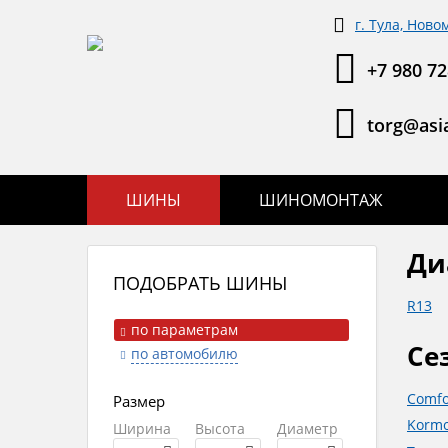
г. Тула, Ново
+7 980 72
torg@asia
ШИНЫ
ШИНОМОНТАЖ
Ди
ПОДОБРАТЬ ШИНЫ
R13
по параметрам
Се
по автомобилю
Comfo
Размер
Kormo
Ширина
Высота
Диаметр