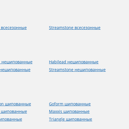
 всесезонные
Streamstone всесезонные
m нешипованные
Habilead нешипованные
 нешипованные
Streamstone нешипованные
ion шипованные
Goform шипованные
 шипованные
Maxxis шипованные
шипованные
Triangle шипованные