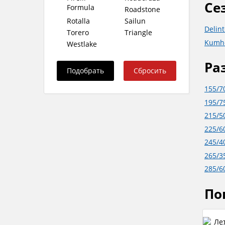
Се
Formula
Roadstone
Rotalla
Sailun
Delin
Torero
Triangle
Kumh
Westlake
Ра
155/7
195/7
215/5
225/6
245/4
265/3
285/6
По