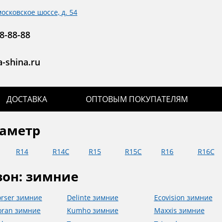
московское шоссе, д. 54
8-88-88
-shina.ru
ДОСТАВКА
ОПТОВЫМ ПОКУПАТЕЛЯМ
аметр
R14
R14С
R15
R15С
R16
R16С
зон: зимние
rser зимние
Delinte зимние
Ecovision зимние
ran зимние
Kumho зимние
Maxxis зимние