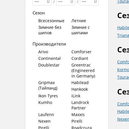
Toura
---
/
---
/
---
Сезон
Се
Всесезонные
Летние
Зимние без
Зимние с
Habil
шипов
шипами
Trian
Производители
Се
Arivo
Comforser
Continental
Cordiant
Comf
Doublestar
Greentrac
Korm
(Engineered
in Germany)
Tour
Gripmax
Habilead
(Тайланд)
Се
Hankook
Ikon Tyres
iLink
Kumho
Landrock
Comf
Partner
Habil
Laufenn
Maxxis
Nexe
Nexen
Pirelli
Pirelli
Roadcruza