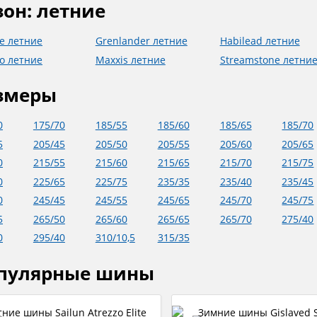
зон: летние
te летние
Grenlander летние
Habilead летние
o летние
Maxxis летние
Streamstone летни
змеры
0
175/70
185/55
185/60
185/65
185/70
5
205/45
205/50
205/55
205/60
205/65
0
215/55
215/60
215/65
215/70
215/75
0
225/65
225/75
235/35
235/40
235/45
0
245/45
245/55
245/65
245/70
245/75
5
265/50
265/60
265/65
265/70
275/40
0
295/40
310/10,5
315/35
пулярные шины