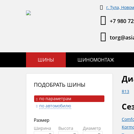
г. Тула, Ново
+7 980 72
torg@asia
ШИНЫ
ШИНОМОНТАЖ
Ди
ПОДОБРАТЬ ШИНЫ
R13
по параметрам
Се
по автомобилю
Comfo
Размер
Kormo
Ширина
Высота
Диаметр