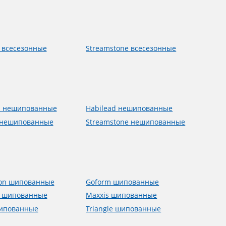
 всесезонные
Streamstone всесезонные
m нешипованные
Habilead нешипованные
 нешипованные
Streamstone нешипованные
ion шипованные
Goform шипованные
 шипованные
Maxxis шипованные
шипованные
Triangle шипованные