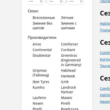
Toura
---
/
---
/
---
Сезон
Се
Всесезонные
Летние
Зимние без
Зимние с
Habil
шипов
шипами
Trian
Производители
Се
Arivo
Comforser
Continental
Cordiant
Comf
Doublestar
Greentrac
Korm
(Engineered
in Germany)
Tour
Gripmax
Habilead
(Тайланд)
Се
Hankook
Ikon Tyres
iLink
Kumho
Landrock
Comf
Partner
Habil
Laufenn
Maxxis
Nexe
Nexen
Pirelli
Pirelli
Roadcruza