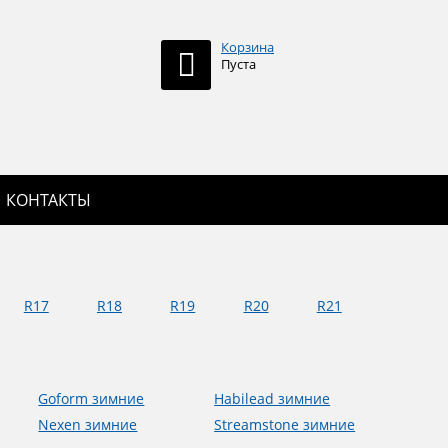
Корзина
Пуста
КОНТАКТЫ
R17
R18
R19
R20
R21
Goform зимние
Habilead зимние
Nexen зимние
Streamstone зимние