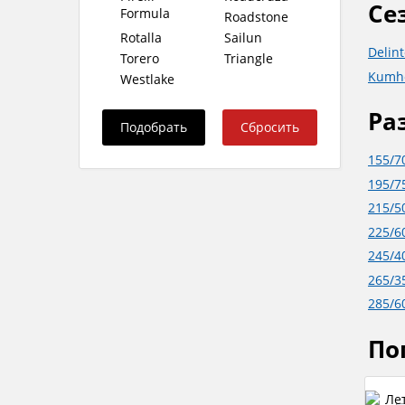
Се
Formula
Roadstone
Rotalla
Sailun
Delin
Torero
Triangle
Kumh
Westlake
Ра
155/7
195/7
215/5
225/6
245/4
265/3
285/6
По