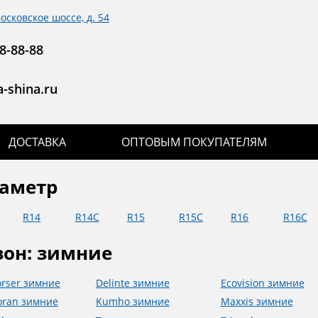
московское шоссе, д. 54
8-88-88
-shina.ru
ДОСТАВКА
ОПТОВЫМ ПОКУПАТЕЛЯМ
аметр
R14
R14С
R15
R15С
R16
R16С
зон: зимние
rser зимние
Delinte зимние
Ecovision зимние
ran зимние
Kumho зимние
Maxxis зимние