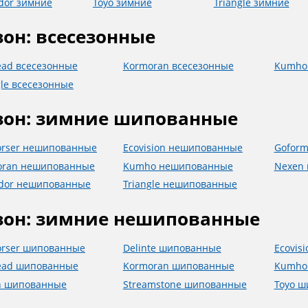
dor зимние
Toyo зимние
Triangle зимние
зон: всесезонные
ead всесезонные
Kormoran всесезонные
Kumho
gle всесезонные
зон: зимние шипованные
orser нешипованные
Ecovision нешипованные
Gofor
oran нешипованные
Kumho нешипованные
Nexen
ador нешипованные
Triangle нешипованные
зон: зимние нешипованные
orser шипованные
Delinte шипованные
Ecovis
ead шипованные
Kormoran шипованные
Kumho
n шипованные
Streamstone шипованные
Toyo 