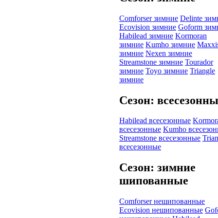
Comforser зимние
Delinte зи
Ecovision зимние
Goform зим
Habilead зимние
Kormoran
зимние
Kumho зимние
Maxxi
зимние
Nexen зимние
Streamstone зимние
Tourador
зимние
Toyo зимние
Triangle
зимние
Сезон: всесезонн
Habilead всесезонные
Kormor
всесезонные
Kumho всесезо
Streamstone всесезонные
Tria
всесезонные
Сезон: зимние
шипованные
Comforser нешипованные
Ecovision нешипованные
Gof