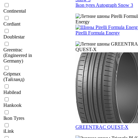
Ikon tyres Autograph Snow 3
Continental
Cordiant
Pirelli Formula Energy
Doublestar
Greentrac
(Engineered in
Germany)
Gripmax
(Тайланд)
Habilead
Hankook
Ikon Tyres
GREENTRAC QUEST-X
iLink