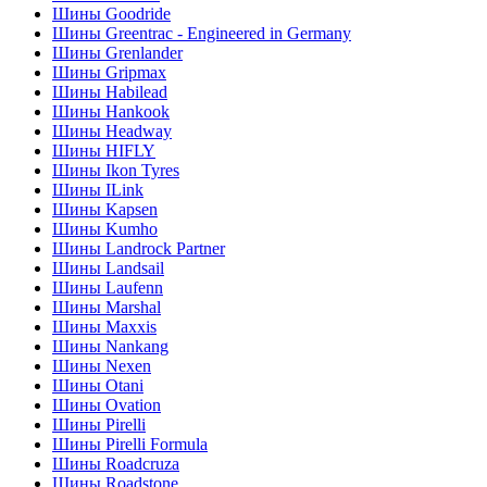
Шины Goodride
Шины Greentrac - Engineered in Germany
Шины Grenlander
Шины Gripmax
Шины Habilead
Шины Hankook
Шины Headway
Шины HIFLY
Шины Ikon Tyres
Шины ILink
Шины Kapsen
Шины Kumho
Шины Landrock Partner
Шины Landsail
Шины Laufenn
Шины Marshal
Шины Maxxis
Шины Nankang
Шины Nexen
Шины Otani
Шины Ovation
Шины Pirelli
Шины Pirelli Formula
Шины Roadcruza
Шины Roadstone