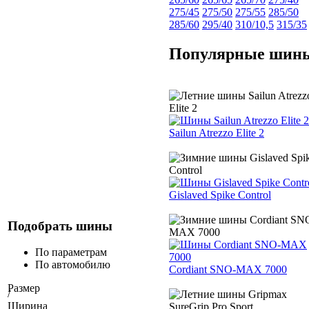
275/45
275/50
275/55
285/50
285/60
295/40
310/10,5
315/35
Популярные шин
Sailun Atrezzo Elite 2
Gislaved Spike Control
Подобрать шины
По параметрам
По автомобилю
Cordiant SNO-MAX 7000
Размер
/
Ширина