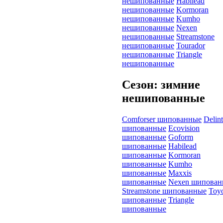
нешипованные
Habilead
нешипованные
Kormoran
нешипованные
Kumho
нешипованные
Nexen
нешипованные
Streamstone
нешипованные
Tourador
нешипованные
Triangle
нешипованные
Сезон: зимние
нешипованные
Comforser шипованные
Delin
шипованные
Ecovision
шипованные
Goform
шипованные
Habilead
шипованные
Kormoran
шипованные
Kumho
шипованные
Maxxis
шипованные
Nexen шипован
Streamstone шипованные
Toy
шипованные
Triangle
шипованные