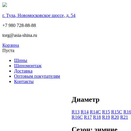
г. Тула, Новомосковское шоссе, д. 54
+7 980 728-88-88
torg@asia-shina.ru
Корзина
Пуста
Шины
Шиномонтаж
Доставка
Оптовым покупателям
Контакты
Диаметр
R13
R14
R14С
R15
R15С
R1
R16С
R17
R18
R19
R20
R21
Сезон: зимние