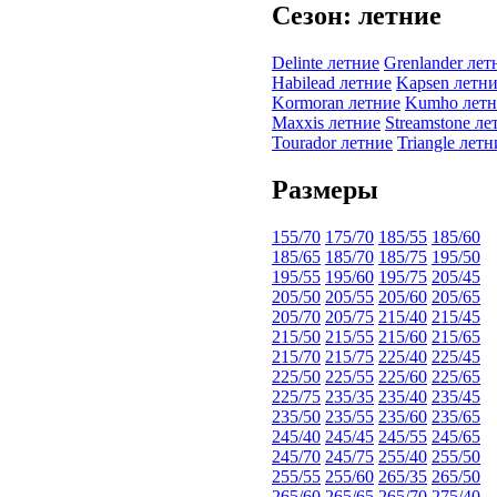
Сезон: летние
Delinte летние
Grenlander лет
Habilead летние
Kapsen летн
Kormoran летние
Kumho летн
Maxxis летние
Streamstone ле
Tourador летние
Triangle летн
Размеры
155/70
175/70
185/55
185/60
185/65
185/70
185/75
195/50
195/55
195/60
195/75
205/45
205/50
205/55
205/60
205/65
205/70
205/75
215/40
215/45
215/50
215/55
215/60
215/65
215/70
215/75
225/40
225/45
225/50
225/55
225/60
225/65
225/75
235/35
235/40
235/45
235/50
235/55
235/60
235/65
245/40
245/45
245/55
245/65
245/70
245/75
255/40
255/50
255/55
255/60
265/35
265/50
265/60
265/65
265/70
275/40