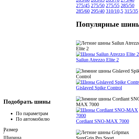
275/45
275/50
275/55
285/50
285/60
295/40
310/10,5
315/35
Популярные шин
Sailun Atrezzo Elite 2
Gislaved Spike Control
Подобрать шины
По параметрам
По автомобилю
Cordiant SNO-MAX 7000
Размер
/
Ширина