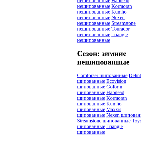
нешипованные
Habilead
нешипованные
Kormoran
нешипованные
Kumho
нешипованные
Nexen
нешипованные
Streamstone
нешипованные
Tourador
нешипованные
Triangle
нешипованные
Сезон: зимние
нешипованные
Comforser шипованные
Delin
шипованные
Ecovision
шипованные
Goform
шипованные
Habilead
шипованные
Kormoran
шипованные
Kumho
шипованные
Maxxis
шипованные
Nexen шипован
Streamstone шипованные
Toy
шипованные
Triangle
шипованные