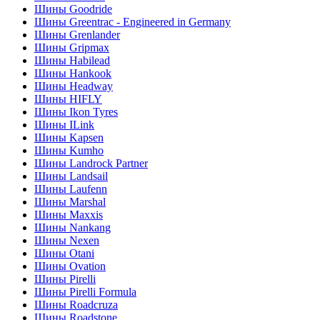
Шины Goodride
Шины Greentrac - Engineered in Germany
Шины Grenlander
Шины Gripmax
Шины Habilead
Шины Hankook
Шины Headway
Шины HIFLY
Шины Ikon Tyres
Шины ILink
Шины Kapsen
Шины Kumho
Шины Landrock Partner
Шины Landsail
Шины Laufenn
Шины Marshal
Шины Maxxis
Шины Nankang
Шины Nexen
Шины Otani
Шины Ovation
Шины Pirelli
Шины Pirelli Formula
Шины Roadcruza
Шины Roadstone