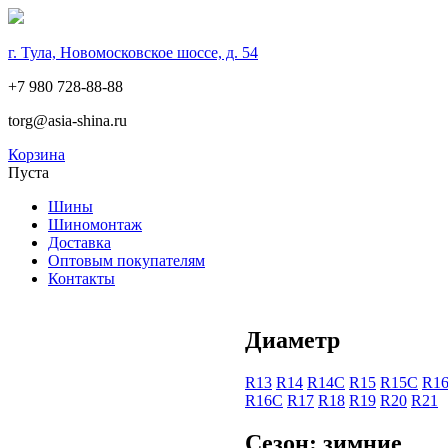
г. Тула, Новомосковское шоссе, д. 54
+7 980 728-88-88
torg@asia-shina.ru
Корзина
Пуста
Шины
Шиномонтаж
Доставка
Оптовым покупателям
Контакты
Диаметр
R13
R14
R14С
R15
R15С
R1
R16С
R17
R18
R19
R20
R21
Сезон: зимние