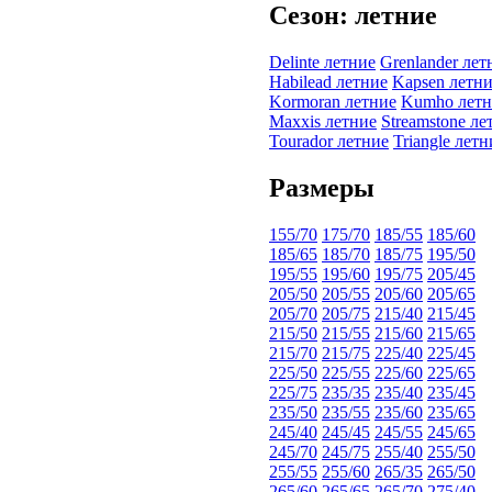
Сезон: летние
Delinte летние
Grenlander лет
Habilead летние
Kapsen летн
Kormoran летние
Kumho летн
Maxxis летние
Streamstone ле
Tourador летние
Triangle летн
Размеры
155/70
175/70
185/55
185/60
185/65
185/70
185/75
195/50
195/55
195/60
195/75
205/45
205/50
205/55
205/60
205/65
205/70
205/75
215/40
215/45
215/50
215/55
215/60
215/65
215/70
215/75
225/40
225/45
225/50
225/55
225/60
225/65
225/75
235/35
235/40
235/45
235/50
235/55
235/60
235/65
245/40
245/45
245/55
245/65
245/70
245/75
255/40
255/50
255/55
255/60
265/35
265/50
265/60
265/65
265/70
275/40