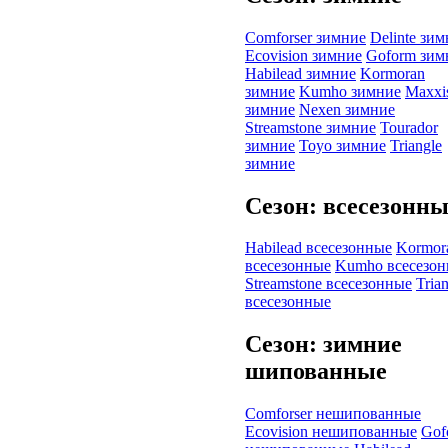
Comforser зимние
Delinte зи
Ecovision зимние
Goform зим
Habilead зимние
Kormoran
зимние
Kumho зимние
Maxxi
зимние
Nexen зимние
Streamstone зимние
Tourador
зимние
Toyo зимние
Triangle
зимние
Сезон: всесезонн
Habilead всесезонные
Kormor
всесезонные
Kumho всесезо
Streamstone всесезонные
Tria
всесезонные
Сезон: зимние
шипованные
Comforser нешипованные
Ecovision нешипованные
Gof